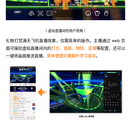
（ 虚拟直播间的用户视角 ）
礼物打赏满天飞的直播效果，仅需简单的操作。
主播通过 web 页
面可操控虚拟直播间内的
灯光、道具、特效、运镜
等配置，还可以
一键将画面推流直播，
简单便捷无需额外学习成本
。