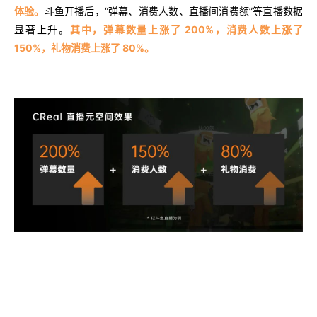
体验。
斗鱼开播后，“弹幕、消费人数、直播间消费额”等直播数据
显著上升。
其中，弹幕数量上涨了 200%，消费人数上涨了
150%，礼物消费上涨了 80%。