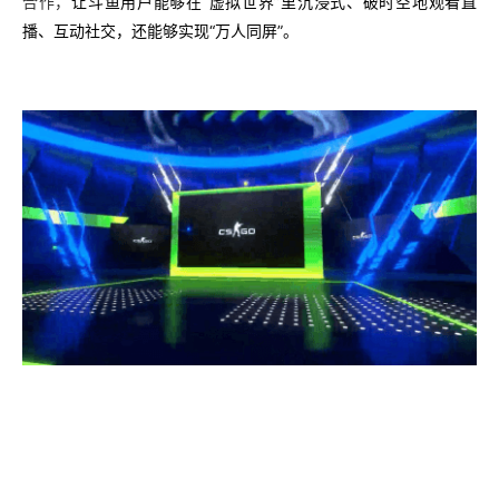
合作，
让斗鱼用户能够在“虚拟世界”
里沉浸式、破时空地观看直
播、互动社交，还能够实现“万人同屏”。