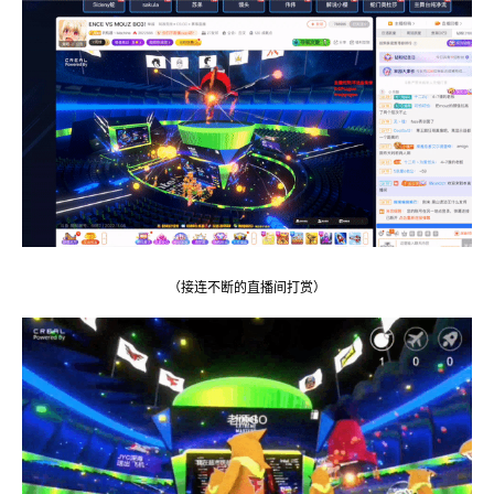
（接连不断的直播间打赏）