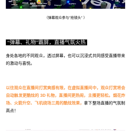
（弹幕观众参与“抢镜头” ）
“弹幕、礼物”霸屏，直播气氛火热
身处各地的不同观众，透过屏幕，也可以沉浸式共同感受直播带来
的激动与喜悦。
以往观众在直播间打赏爽感有限，在虚拟直播间中，观众打赏将会
自动触发更酷炫的 3D 礼物，直播间更热闹，主播更轻松。
烟花炸
场、火箭升空、飞机绕场三周的酷炫效
果，
拿下整场
直播的气氛制
高点！